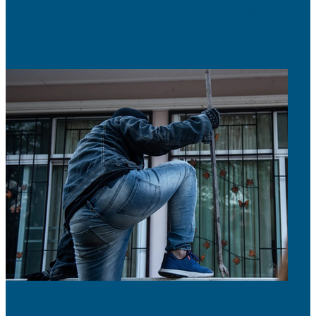
Neubauten und in 14 Bundesländern eine Rauchmelder-Pflicht in
Bestandsbauten besteht. Zum Ende dieses Jahres besteht die
vorgenannte Rauchmelde-Pflicht für Bestandsbauten in allen 16
Bundestländern, sodass diese Thematik weiter an Bedeutung
gewinnt.
Tür- & Fenstersicherung