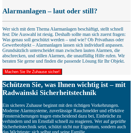
Alarmanlagen – laut oder still?
Wer sich mit dem Thema Alarmanlagen beschäftigt, stellt schnell
fest: Die Auswahl ist riesig. Deshalb sollte man sich zuerst fragen:
Was genau soll geschützt werden – und wie? Ob Privathaus oder
Gewerbeobjekt – Alarmanlagen lassen sich individuell anpassen.
Grundsätzlich unterscheidet man zwischen lauten Alarmen, die
abschrecken, und stillen Alarmen, die unauffällig Hilfe rufen. Wir
beraten Sie gerne und finden die passende Lösung für Ihr Objekt.
Machen Sie Ihr Zuhause sicher!
Schützen Sie, was Ihnen wichtig ist – mit
Radwainski Sicherheitstechnik
Ein sicheres Zuhause beginnt mit den richtigen Vorkehrungen.
Moderne Alarmsysteme, zuverlässige Rauchmelder und effektive
Fenstersicherungen tragen entscheidend dazu bei, Einbrüche zu
verhindern und im Ernstfall schnell zu reagieren. Wer auf geprüfte
Sicherheitstechnik setzt, schützt nicht nur Eigentum, sondern auch
das Wichtigste: sich selbst und seine Familie.