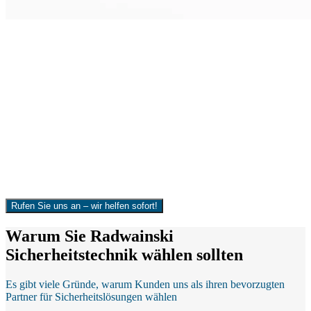
Sicherheit ist kein Produkt, es ist eine
Investition in Ihre Zukunft
Uns ist bewusst: Gerade im Bereich der Türöffnungen und
Notdienste gibt es leider viele schwarze Schafe. Anbieter, die mit
Lockpreisen werben und am Ende völlig überzogene Rechnungen
stellen. Wir setzen bewusst ein Zeichen gegen solche Methoden. Ob
mitten in der Nacht oder am frühen Morgen – wir lassen Sie nicht
vor verschlossener Tür stehen. Vertrauen Sie auf einen
Schlüsseldienst, bei dem Qualität, Ehrlichkeit und Kundenservice im
Vordergrund stehen.
Rufen Sie uns an – wir helfen sofort!
Warum Sie Radwainski
Sicherheitstechnik wählen sollten
Es gibt viele Gründe, warum Kunden uns als ihren bevorzugten
Partner für Sicherheitslösungen wählen