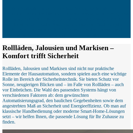
Wer über Maßnahmen zu Einbruchssicherung nachdenkt, der
kommt am Thema der Tür- und Fenstersicherung nicht vorbei, denn
ein besonders beliebter Weg des Einbruchs ist der Weg durch die
Tür oder über das Fenster. Aus diesem Grunde umfasst ein guter
Schutz gegen Einbruch auch die Tür- und Fenstersicherung und
sollte einbruchssichere Türen und Fenster beinhalten.
Rollläden, Jalousien und Markisen –
Komfort trifft Sicherheit
Rollläden, Jalousien und Markisen sind nicht nur praktische
Elemente der Hausautomation, sondern spielen auch eine wichtige
Rolle im Bereich der Sicherheitstechnik. Sie bieten Schutz vor
Sonne, neugierigen Blicken und – im Falle von Rollläden – auch
vor Einbrüchen. Die Wahl des passenden Systems hängt von
verschiedenen Faktoren ab: dem gewünschten
Automatisierungsgrad, den baulichen Gegebenheiten sowie dem
angestrebten Maß an Sicherheit und Energieeffizienz. Ob man auf
klassische Handbedienung oder moderne Smart-Home-Lösungen
setzt – wir helfen Ihnen, die passende Lösung für Ihr Zuhause zu
finden.